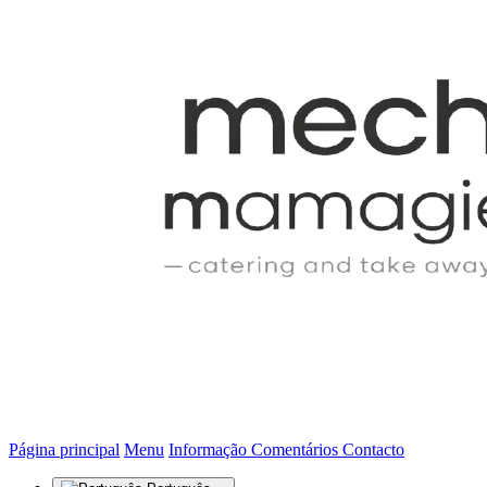
(actual)
Página principal
Menu
Informação
Comentários
Contacto